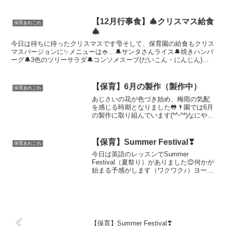
きます。シャボン玉が飛んでいるよりも、壊れて消えた方...
【12月行事食】🎄クリスマス給食
保育あれこれ
🎄
今日は待ちに待ったクリスマスです🎅そして、保育園の給食もクリス
マスバージョンに✨メニューは🍚…🔔サンタさんライス🔔焼きハンバ
ーグ🔔3色のツリーサラダ🔔コンソメスープ(だいこん・にんじん)で
した🤩園内もクリスマス一色です✨お楽しみのおやつは、...
【保育】6月の製作（製作中）
保育あれこれ
あじさいの花が色づき始め、梅雨の気配
を感じる時期となりました🐸🌂園では6月
の製作に取り組んでいます(*^-^*)なにや
ら、緑の絵具にチョンチョン、ペタペタ
お目を貼り付けます👀真剣そのもの💛時
計の針のような物が⌚何が出来るか、楽
【保育】Summer Festival❣
保育あれこれ
しみです🎵そし...
今日は英語のレッスンでSummer
Festival（夏祭り）がありました😊何かが
始まる予感がします（ワクワク♪）ヨーヨ
ー釣り、金魚すくい、綿あめ、お面屋さ
んと沢山のお店が並び、思い思いに夏祭
りを満喫しました(*^-^*)
【保育】Summer Festival❣