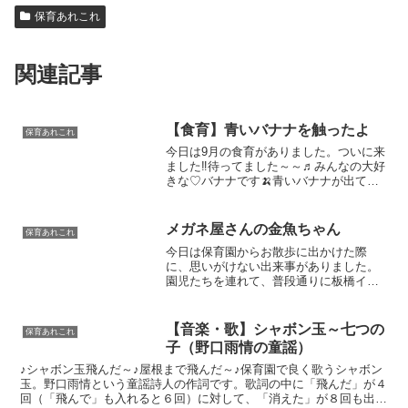
保育あれこれ
関連記事
【食育】青いバナナを触ったよ
保育あれこれ
今日は9月の食育がありました。ついに来
ました‼待ってました～～♬みんなの大好
きな♡バナナです🍌青いバナナが出てく
るとみんな「わあ~!！」「きゃー！！」
と大興奮( ^^) 一人一人ちょんちょん、と
触りました。自分の目の前にバナナが来
メガネ屋さんの金魚ちゃん
保育あれこれ
ると目を大...
今日は保育園からお散歩に出かけた際
に、思いがけない出来事がありました。
園児たちを連れて、普段通りに板橋イナ
リ通り商店街を歩いていると、メガネ屋
さんの玄関に「金魚差し上げます」の文
字が。🐟これはチャンス！と思い、夕方
【音楽・歌】シャボン玉～七つの
保育あれこれ
に改めて園児を連れてメガネ...
子（野口雨情の童謡）
♪シャボン玉飛んだ～♪屋根まで飛んだ～♪保育園で良く歌うシャボン
玉。野口雨情という童謡詩人の作詞です。歌詞の中に「飛んだ」が４
回（「飛んで」も入れると６回）に対して、「消えた」が８回も出て